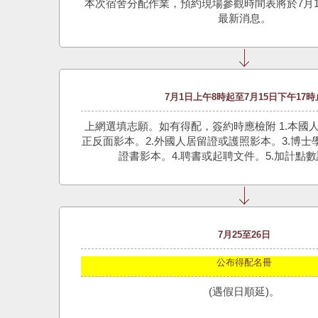
本次宿舍分配作業，預約現場參觀時間表將於7月
最新消息。
7月1日上午8時起至7月15日下午17時
上網選填志願。如有得配，簽約時應檢附 1.本國
正反面影本。2.外國人居留證或護照影本。3.博
證書影本。4.聘書或起聘文件。5.加計點
7月25至26日
公布得配名冊
(遇假日順延)。