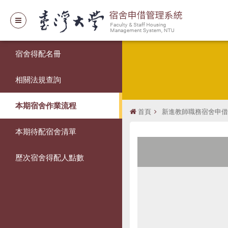
宿舍得配名冊
相關法規查詢
本期宿舍作業流程
首頁
新進教師職務宿舍申借
本期待配宿舍清單
歷次宿舍得配人點數